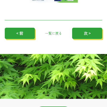
< 前
次 >
一覧に戻る